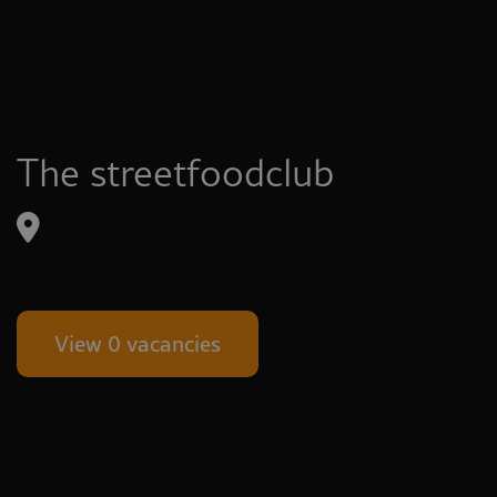
The streetfoodclub
View 0 vacancies