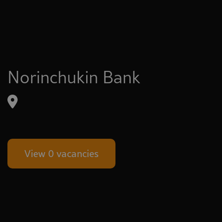
Norinchukin Bank
View 0 vacancies