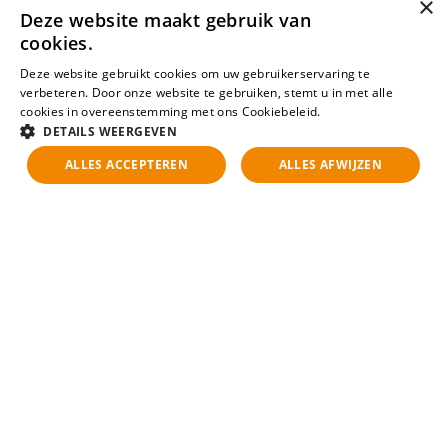
×
Deze website maakt gebruik van
cookies.
Deze website gebruikt cookies om uw gebruikerservaring te
verbeteren. Door onze website te gebruiken, stemt u in met alle
cookies in overeenstemming met ons Cookiebeleid.
Lees verder
DETAILS WEERGEVEN
ALLES ACCEPTEREN
ALLES AFWIJZEN
Search
Filter results
Plaza Arena
Gebouw: Dali
Herikerbergweg 270
1101 CT Amsterdam Zuid Oost