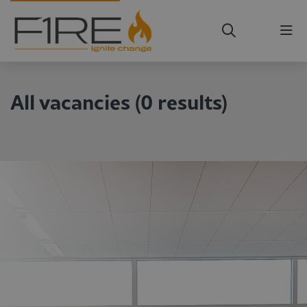
Me
All vacancies
(
0
results
)