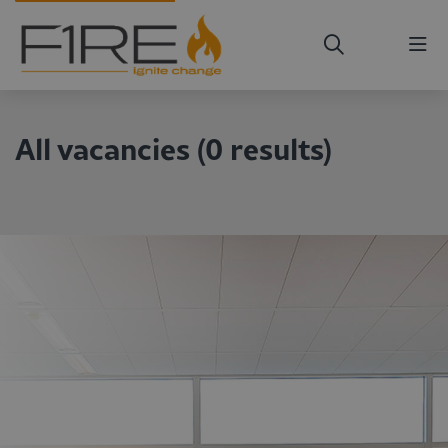
Me
All vacancies
(
0
results
)