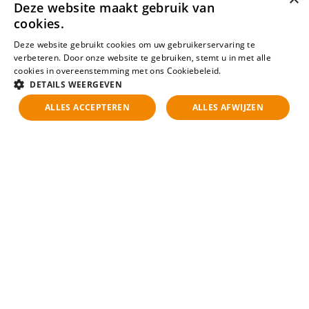
Deze website maakt gebruik van
cookies.
Deze website gebruikt cookies om uw gebruikerservaring te
verbeteren. Door onze website te gebruiken, stemt u in met alle
cookies in overeenstemming met ons Cookiebeleid.
Lees verder
DETAILS WEERGEVEN
ALLES ACCEPTEREN
ALLES AFWIJZEN
Search
Filter results
Plaza Arena
Gebouw: Dali
Herikerbergweg 270
1101 CT Amsterdam Zuid Oost