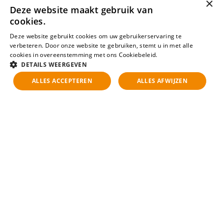
×
Deze website maakt gebruik van
cookies.
Deze website gebruikt cookies om uw gebruikerservaring te
verbeteren. Door onze website te gebruiken, stemt u in met alle
cookies in overeenstemming met ons Cookiebeleid.
Lees verder
DETAILS WEERGEVEN
ALLES ACCEPTEREN
ALLES AFWIJZEN
Search
Filter results
Plaza Arena
Gebouw: Dali
Herikerbergweg 270
1101 CT Amsterdam Zuid Oost