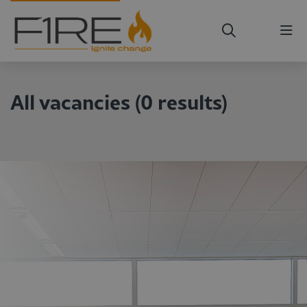
Me
All vacancies
(
0
results
)